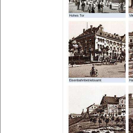
Hohes Tor
Vi
Eisenbahnbetriebsamt
Ha