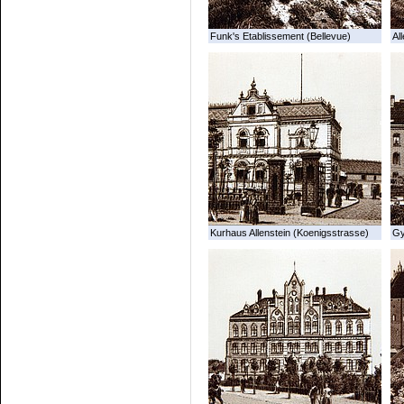
Funk's Etablissement (Bellevue)
All
Kurhaus Allenstein (Koenigsstrasse)
G