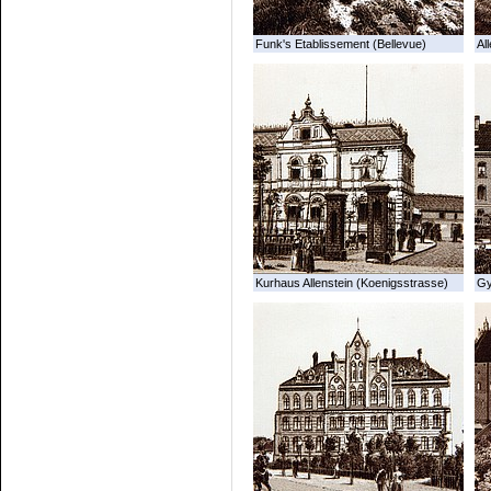
Funk's Etablissement (Bellevue)
All
Kurhaus Allenstein (Koenigsstrasse)
G