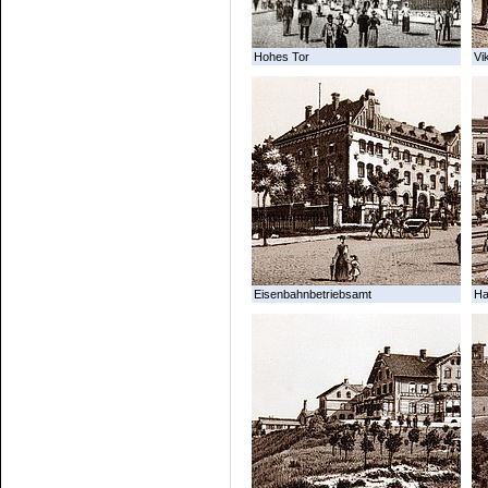
Hohes Tor
Vi
Eisenbahnbetriebsamt
Ha