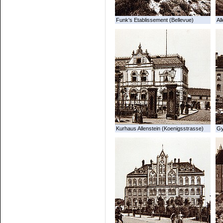
Funk's Etablissement (Bellevue)
All
Kurhaus Allenstein (Koenigsstrasse)
G