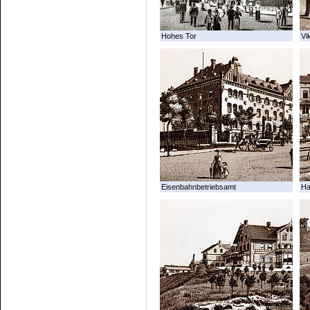
Hohes Tor
Vi
Eisenbahnbetriebsamt
Ha