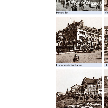
Hohes Tor
Vi
Eisenbahnbetriebsamt
Ha