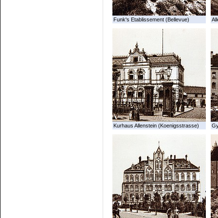
Funk's Etablissement (Bellevue)
All
Kurhaus Allenstein (Koenigsstrasse)
G