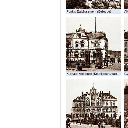
Funk's Etablissement (Bellevue)
All
Kurhaus Allenstein (Koenigsstrasse)
G