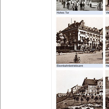
Hohes Tor
Vi
Eisenbahnbetriebsamt
Ha