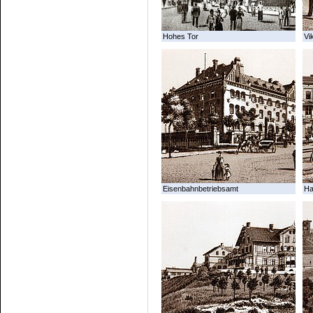
Hohes Tor
Vi
Eisenbahnbetriebsamt
Ha