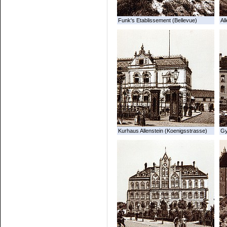
Funk's Etablissement (Bellevue)
All
Kurhaus Allenstein (Koenigsstrasse)
G