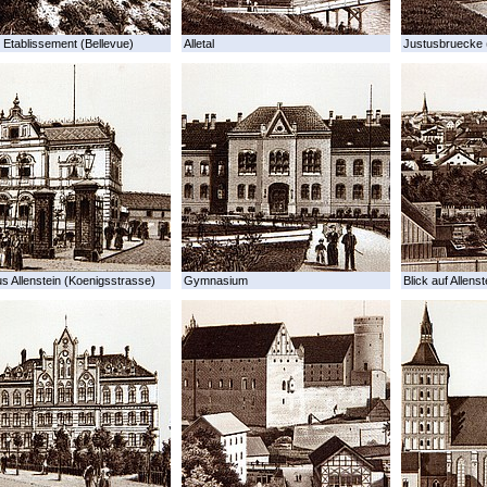
 Etablissement (Bellevue)
Alletal
Justusbruecke 
s Allenstein (Koenigsstrasse)
Gymnasium
Blick auf Allenst