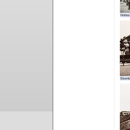
Hohes
Eisenb