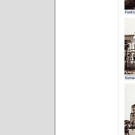
Funk's
Kurhau