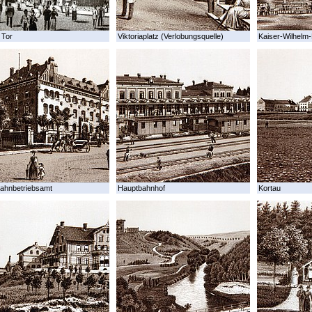
 Tor
Viktoriaplatz (Verlobungsquelle)
Kaiser-Wilhelm-
ahnbetriebsamt
Hauptbahnhof
Kortau