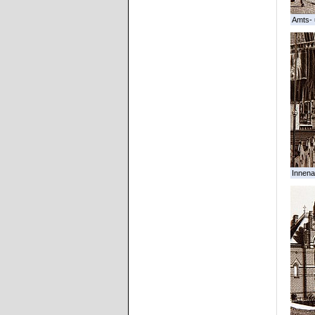
Amts- 
Innena