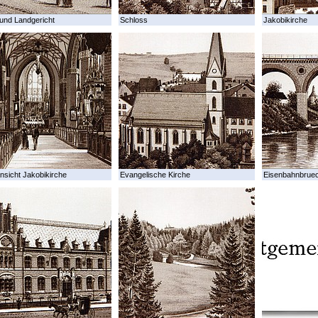
und Landgericht
Schloss
Jakobikirche
nsicht Jakobikirche
Evangelische Kirche
Eisenbahnbrue