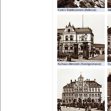
Funk's Etablissement (Bellevue)
All
Kurhaus Allenstein (Koenigsstrasse)
G