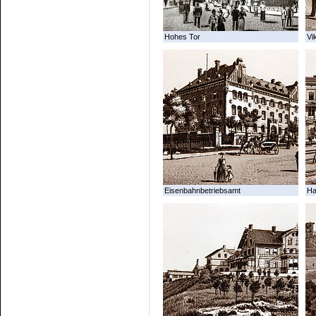
Hohes Tor
Vi
Eisenbahnbetriebsamt
Ha