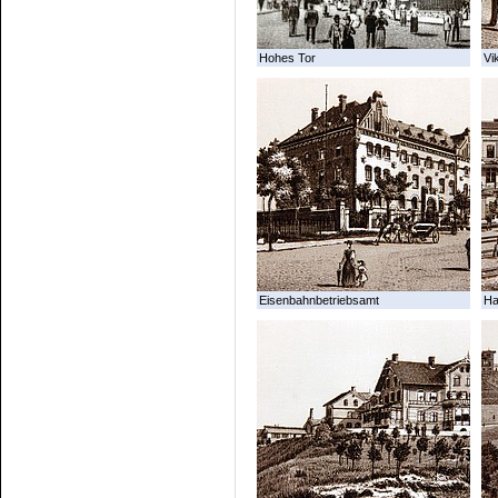
Hohes Tor
Vi
Eisenbahnbetriebsamt
Ha