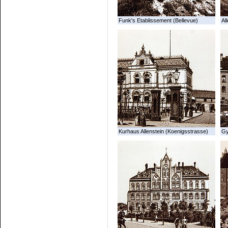
Funk's Etablissement (Bellevue)
All
Kurhaus Allenstein (Koenigsstrasse)
G