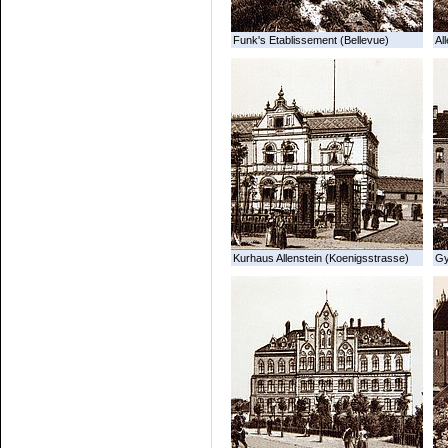
Funk's Etablissement (Bellevue)
All
Kurhaus Allenstein (Koenigsstrasse)
G