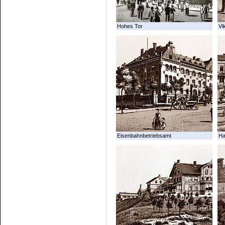
Hohes Tor
Vi
Eisenbahnbetriebsamt
Ha