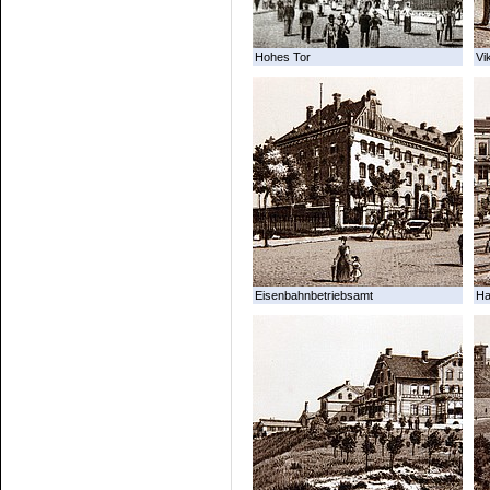
Hohes Tor
Vi
Eisenbahnbetriebsamt
Ha