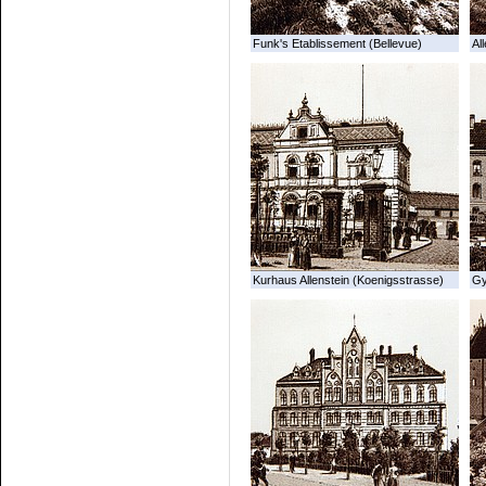
Funk's Etablissement (Bellevue)
All
Kurhaus Allenstein (Koenigsstrasse)
G