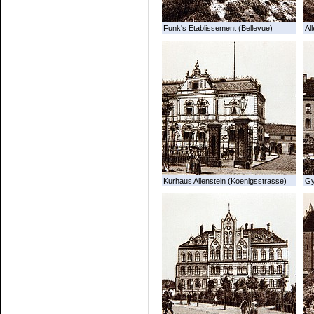
Funk's Etablissement (Bellevue)
All
Kurhaus Allenstein (Koenigsstrasse)
G