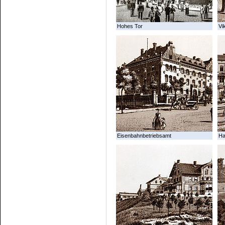
Hohes Tor
Vi
Eisenbahnbetriebsamt
Ha