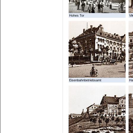
Hohes Tor
Vi
Eisenbahnbetriebsamt
Ha