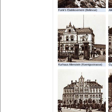
Funk's Etablissement (Bellevue)
All
Kurhaus Allenstein (Koenigsstrasse)
G