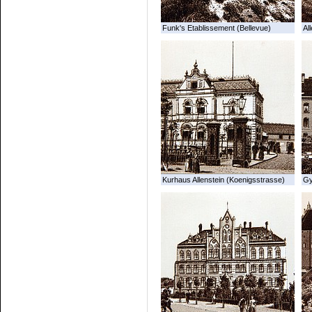
Funk's Etablissement (Bellevue)
All
Kurhaus Allenstein (Koenigsstrasse)
G