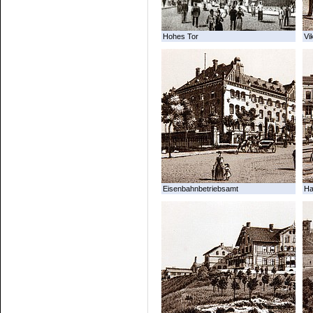
Hohes Tor
Vi
Eisenbahnbetriebsamt
Ha