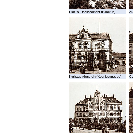
Funk's Etablissement (Bellevue)
All
Kurhaus Allenstein (Koenigsstrasse)
G