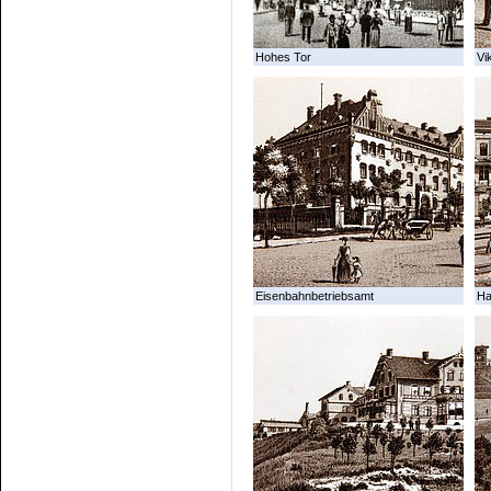
Hohes Tor
Vi
Eisenbahnbetriebsamt
Ha