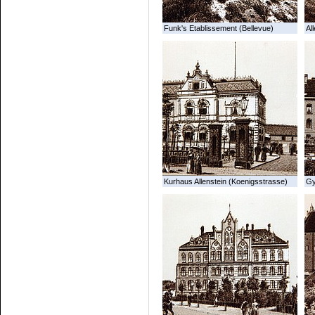
Funk's Etablissement (Bellevue)
All
Kurhaus Allenstein (Koenigsstrasse)
G