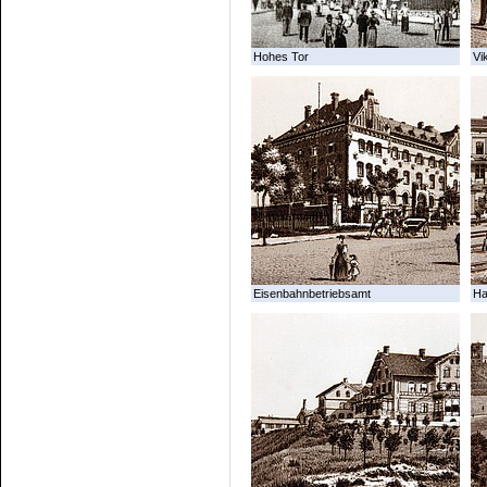
Hohes Tor
Vi
Eisenbahnbetriebsamt
Ha