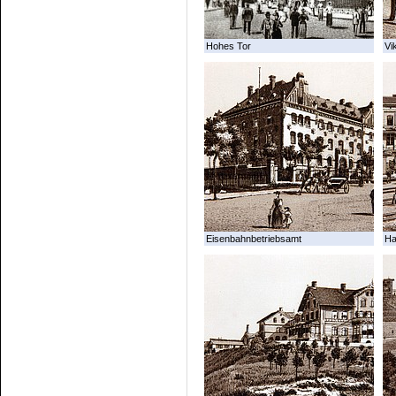
Hohes Tor
Vi
Eisenbahnbetriebsamt
Ha