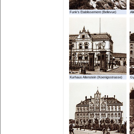
Funk's Etablissement (Bellevue)
All
Kurhaus Allenstein (Koenigsstrasse)
G