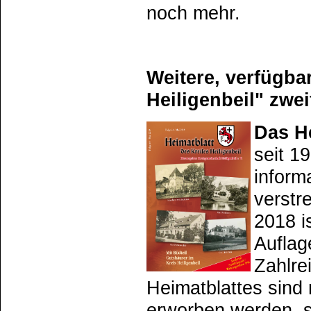
noch mehr.
Weitere, verfügba
Heiligenbeil" zwei
Das H
seit 1
inform
verstr
2018 i
Auflag
Zahlre
Heimatblattes sind 
erworben werden, s