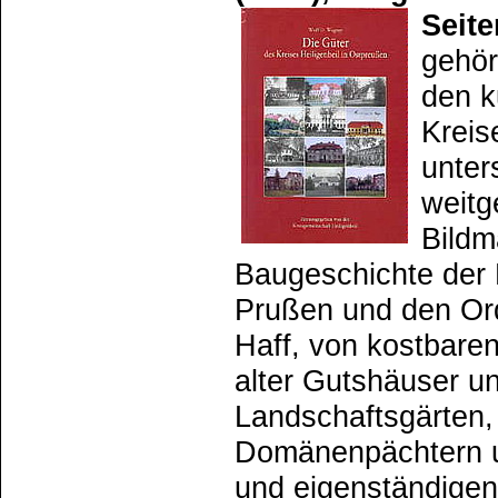
Seite
gehör
den k
Kreis
unter
weitg
Bildm
Baugeschichte der 
Prußen und den Or
Haff, von kostbar
alter Gutshäuser un
Landschaftsgärten,
Domänenpächtern u
und eigenständigen