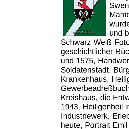
Swent
Mamon
wurde
und b
Schwarz-Weiß-Fotos
geschichtlicher Rüc
und 1575, Handwerk
Soldatenstadt, Bürg
Krankenhaus, Heili
Gewerbeadreßbuch 1
Kreishaus, die Entw
1943, Heiligenbeil
Industriewerk, Er
heute, Portrait Emil