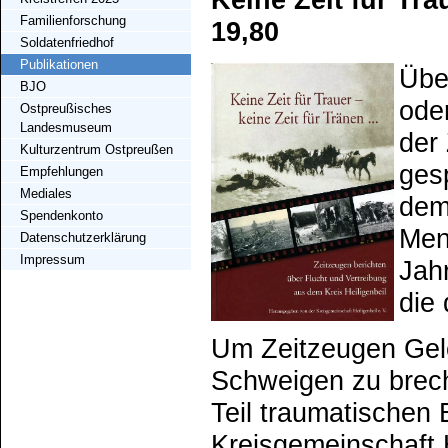
Keine Zeit für Tra
Familienforschung
19,80
Soldatenfriedhof
Publikationen
Übe
BJO
oder
Ostpreußisches
Landesmuseum
der 
Kulturzentrum Ostpreußen
gesp
Empfehlungen
Mediales
dem
Spendenkonto
Men
Datenschutzerklärung
Impressum
Jah
die
Um Zeitzeugen Gele
Schweigen zu brech
Teil traumatischen 
Kreisgemeinschaft H