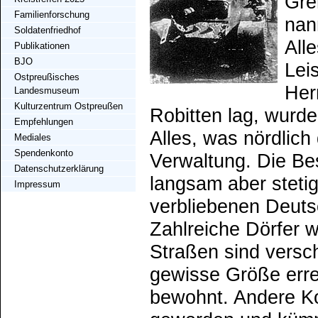
Gre
Familienforschung
nan
Soldatenfriedhof
All
Publikationen
BJO
Lei
Ostpreußisches
Her
Landesmuseum
Kulturzentrum Ostpreußen
Robitten lag, wurde 
Empfehlungen
Alles, was nördlich
Mediales
Spendenkonto
Verwaltung. Die Be
Datenschutzerklärung
langsam aber stetig
Impressum
verbliebenen Deut
Zahlreiche Dörfer 
Straßen sind versc
gewisse Größe erre
bewohnt. Andere K