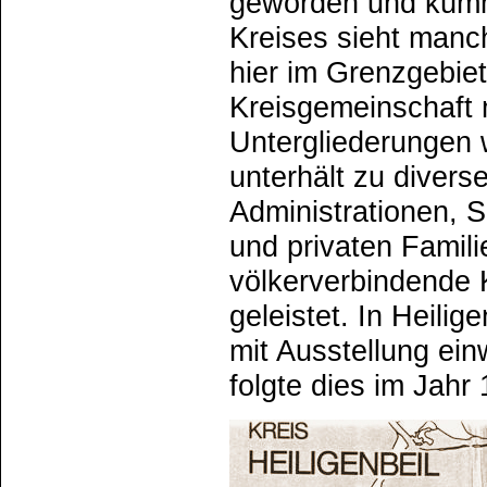
geworden und kümme
Kreises sieht manch
hier im Grenzgebiet
Kreisgemeinschaft 
Untergliederungen 
unterhält zu divers
Administrationen, 
und privaten Famil
völkerverbindende 
geleistet. In Heili
mit Ausstellung ein
folgte dies im Jahr