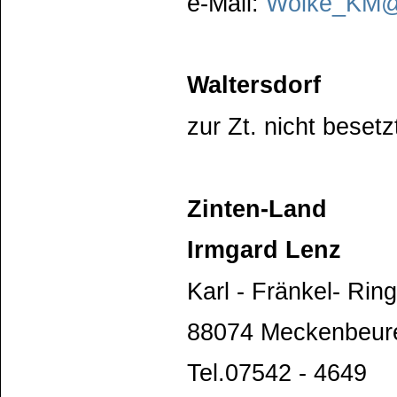
e-Mail:
Woike_KM@
Waltersdorf
zur Zt. nicht besetz
Zinten-Land
Irmgard Lenz
Karl - Fränkel- Rin
88074 Meckenbeur
Tel.07542 - 4649