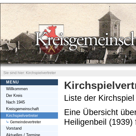
Sie sind hier: Kirchspielvertreter
Kirchspielvert
MENU
Willkommen
Der Kreis
Liste der Kirchspi
Nach 1945
Kreisgemeinschaft
Eine Übersicht übe
Kirchspielvertreter
Heiligenbeil (1939)
Gemeindevertreter
Vorstand
Aktuelles / Termine