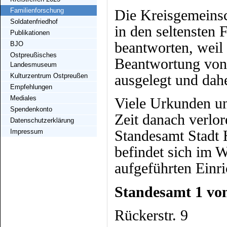
Die Kreisgemeinsc
Familienforschung
Soldatenfriedhof
in den seltensten
Publikationen
beantworten, weil 
BJO
Ostpreußisches
Beantwortung von 
Landesmuseum
ausgelegt und dahe
Kulturzentrum Ostpreußen
Empfehlungen
Mediales
Viele Urkunden un
Spendenkonto
Zeit danach verlo
Datenschutzerklärung
Standesamt Stadt 
Impressum
befindet sich im 
aufgeführten Einr
Standesamt 1 von
Rückerstr. 9