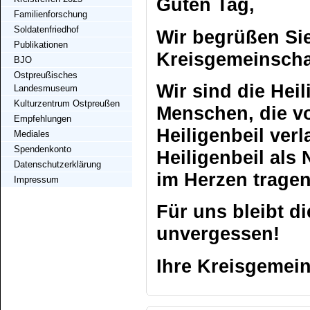
Guten Tag,
Familienforschung
Soldatenfriedhof
Wir begrüßen Sie
Publikationen
Kreisgemeinscha
BJO
Ostpreußisches
Wir sind die Heil
Landesmuseum
Kulturzentrum Ostpreußen
Menschen, die vo
Empfehlungen
Heiligenbeil ver
Mediales
Spendenkonto
Heiligenbeil als
Datenschutzerklärung
im Herzen tragen
Impressum
Für uns bleibt d
unvergessen!
Ihre Kreisgemein