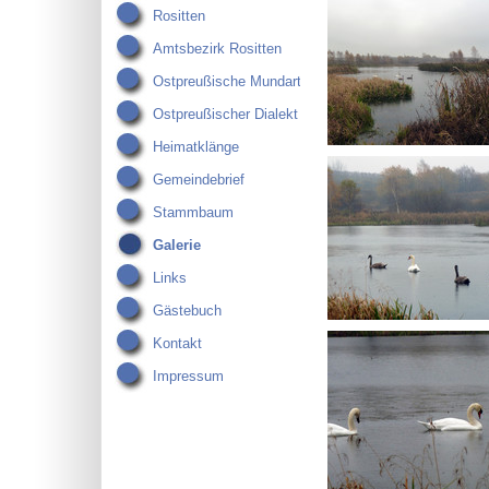
Rositten
Amtsbezirk Rositten
Ostpreußische Mundart
Ostpreußischer Dialekt
Heimatklänge
Gemeindebrief
Stammbaum
Galerie
Links
Gästebuch
Kontakt
Impressum