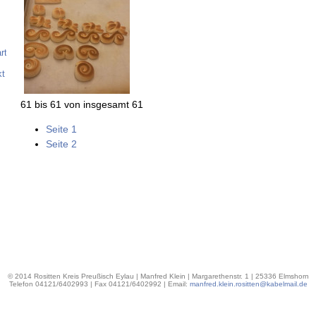
rt
kt
61 bis 61 von insgesamt 61
Seite 1
Seite 2
© 2014 Rositten Kreis Preußisch Eylau | Manfred Klein | Margarethenstr. 1 | 25336 Elmshorn
Telefon 04121/6402993 | Fax 04121/6402992 | Email:
manfred.klein.rositten@kabelmail.de