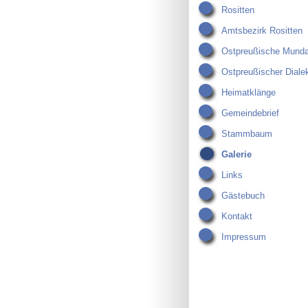
Rositten
Amtsbezirk Rositten
Ostpreußische Munda
Ostpreußischer Diale
Heimatklänge
Gemeindebrief
Stammbaum
Galerie
Links
Gästebuch
Kontakt
Impressum