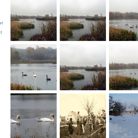
rt
kt