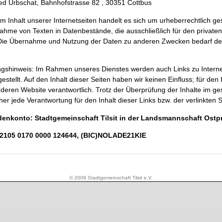
ed Urbschat, Bahnhofstrasse 82 , 30351 Cottbus
m Inhalt unserer Internetseiten handelt es sich um urheberrechtlich ge
ahme von Texten in Datenbestände, die ausschließlich für den privat
 Die Übernahme und Nutzung der Daten zu anderen Zwecken bedarf der
.
ngshinweis: Im Rahmen unseres Dienstes werden auch Links zu Interne
gestellt. Auf den Inhalt dieser Seiten haben wir keinen Einfluss; für den 
deren Website verantwortlich. Trotz der Überprüfung der Inhalte im
her jede Verantwortung für den Inhalt dieser Links bzw. der verlinkten 
enkonto: Stadtgemeinschaft Tilsit in der Landsmannschaft Ostp
2105 0170 0000 124644, (BIC)NOLADE21KIE
© 2009 Stadtgemeinschaft Tilsit e.V.