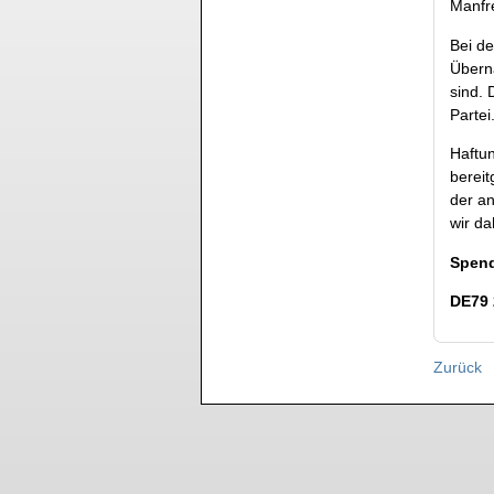
Manfr
Bei de
Übern
sind.
Partei
Haftu
bereit
der an
wir da
Spend
DE79 
Zurück