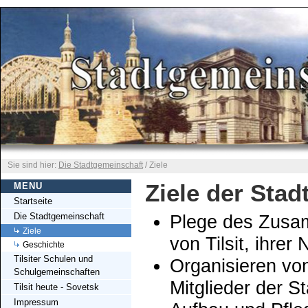
Sie sind hier:
Die Stadtgemeinschaft
/ Ziele
Ziele der Stad
MENU
Startseite
Die Stadtgemeinschaft
Plege des Zusa
Ziele
von Tilsit, ihr
Geschichte
Tilsiter Schulen und
Organisieren von
Schulgemeinschaften
Mitglieder der S
Tilsit heute - Sovetsk
Impressum