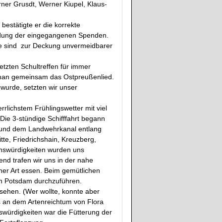
ner Grusdt, Werner Kiupel, Klaus-
bestätigte er die korrekte
ndung der eingegangenen Spenden.
sie sind zur Deckung unvermeidbarer
tzten Schultreffen für immer
 man gemeinsam das Ostpreußenlied.
urde, setzten wir unser
lichstem Frühlingswetter mit viel
Die 3-stündige Schifffahrt begann
ee und dem Landwehrkanal entlang
tte, Friedrichshain, Kreuzberg,
enswürdigkeiten wurden uns
end trafen wir uns in der nahe
her Art essen. Beim gemütlichen
in Potsdam durchzuführen.
esehen. (Wer wollte, konnte aber
s an dem Artenreichtum von Flora
würdigkeiten war die Fütterung der