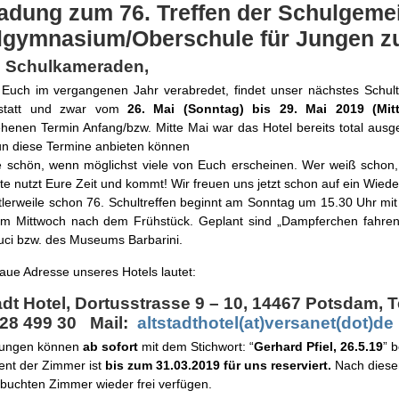
ladung zum 76. Treffen der Schulgeme
lgymnasium/Oberschule für Jungen zu 
e Schulkameraden,
 Euch im vergangenen Jahr verabredet, findet unser nächstes Schultr
 statt und zwar vom
26. Mai (Sonntag) bis 29. Mai 2019 (Mit
henen Termin Anfang/bzw. Mitte Mai war das Hotel bereits total ausg
n diese Termine anbieten können
 schön, wenn möglichst viele von Euch erscheinen. Wer weiß schon,
itte nutzt Eure Zeit und kommt! Wir freuen uns jetzt schon auf ein Wied
tlerweile schon 76. Schultreffen beginnt am Sonntag um 15.30 Uhr m
m Mittwoch nach dem Frühstück. Geplant sind „Dampferchen fahren
ci bzw. des Museums Barbarini.
aue Adresse unseres Hotels lautet:
adt Hotel, Dortusstrasse 9 – 10, 14467 Potsdam, Te
 28 499 30 Mail:
altstadthotel(at)versanet(dot)de
ungen können
ab sofort
mit dem Stichwort: “
Gerhard Pfiel, 26.5.19
” 
ent der Zimmer ist
bis zum 31.03.2019 für uns reserviert.
Nach diese
ebuchten Zimmer wieder frei verfügen.