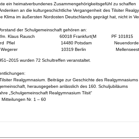
kte ein heimatverbundenes Zusammengehörigkeitsgefühl zu schaffen
Andenken an die kulturgeschichtliche Vergangenheit des Tilsiter Real
ge Klima im äußersten Nordosten Deutschlands geprägt hat, nicht in Ve
orstand der Schulgemeinschaft gehören an:
l. Kfm. Klaus Rausch 60018 Frankfurt(M PF 101
hard Pfiel 14480 Potsdam Neuendorder Str.
ter Wegerer 10319 Berlin Mellenseestr. 
951–2015 wurden 72 Schultreffen veranstaltet.
entlichungen:
 Tilsiter Realgymnasium. Beiträge zur Geschichte des Realgymnasiums 
gemeinschaft, herausgegeben anlässlich des 160. Schuljubiläums
Jahre „Schulgemeinschaft Realgymnasium Tilsit“
 Mitteilungen Nr. 1 – 60