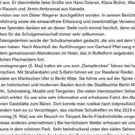
 aus. Er übermittelte liebe Grüße von Hans Dzieran, Klaus Bluhm, Wer
n Rausch und Armin Ambrassat aus Kanada.
vision war von Dieter Wegerer durchgeführt worden. In seinem Bericht 
nführung sowie die einwandfreie Erfassung und zweckmäßige Verwe
iese Spenden danken wir an dieser Stelle noch einmal herzlich, denn 
ben für die Schulgemeinschaft immer sehr willkommen.
Totengedenken wurde der Schulkameraden gedacht, die uns seit dem le
ssen haben. Nach Abschluß der Ausführungen von Gerhard Pfiel sang
dem gemeinsamen Abendessen im Hotel, das in Buffetform angeboten w
iches Plachandern fort.
stagmorgen (5. Mai) trafen wir uns zum „Dampferchen“ fahren bei herr
nschein. Mit Straßenbahn und S-Bahn fuhren wir zur Reederei Riedel. 
ndete am Märkischen Ufer in Berlin Mitte. Sie führte uns auf der Spr
 an historischen und modernen Bauten durch die Stadtbezirke Berlin Mi
lln, Schöneberg, Moabit und Tiergarten. Die vielen interessanten Seh
rlich erklärt. Es war eine sehr informative und erholsame Fahrt. Am Ab
enen Gaststätte zum Bären. Dort konnte man rustikal nach ostpreußisc
andern kam es zu Vorschlägen, das nächste Schultreffen im Mai 2019 
nntag (6. Mai) war ein Besuch im Tierpark Berlin-Friedrichsfelde vorg
etwas anderes unternehmen.) Bei herrlichstem Wetter erfreuten wir un
auna in dem schönen Park. Sehr beindruckend unter den vielen Sehens