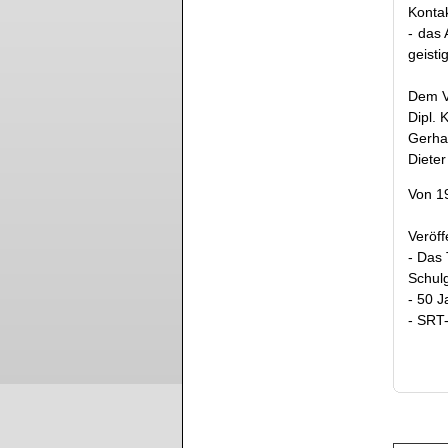
Konta
- das 
geisti
Dem V
Dip
Ger
Die
Von 1
Veröff
- Das
Schul
- 50 
- SRT-