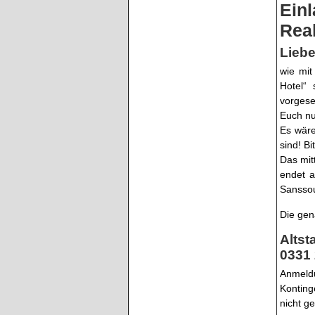
Ein
Rea
Lieb
wie mit
Hotel“
vorgese
Euch nu
Es wäre
sind! B
Das mit
endet a
Sanssou
Die gen
Altst
0331
Anmeld
Konting
nicht g