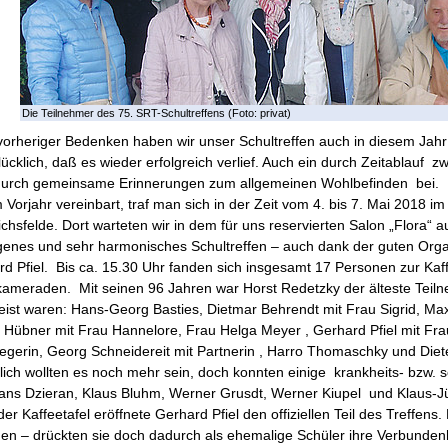
Die Teilnehmer des 75. SRT-Schultreffens (Foto: privat)
vorheriger Bedenken haben wir unser Schultreffen auch in diesem Jahr
lücklich, daß es wieder erfolgreich verlief. Auch ein durch Zeitablauf 
 durch gemeinsame Erinnerungen zum allgemeinen Wohlbefinden bei.
 Vorjahr vereinbart, traf man sich in der Zeit vom 4. bis 7. Mai 2018 i
ichsfelde. Dort warteten wir in dem für uns reservierten Salon „Flora“ a
genes und sehr harmonisches Schultreffen – auch dank der guten Orga
d Pfiel. Bis ca. 15.30 Uhr fanden sich insgesamt 17 Personen zur Kaff
kameraden. Mit seinen 96 Jahren war Horst Redetzky der älteste Teil
eist waren: Hans-Georg Basties, Dietmar Behrendt mit Frau Sigrid, Ma
 Hübner mit Frau Hannelore, Frau Helga Meyer , Gerhard Pfiel mit Fr
legerin, Georg Schneidereit mit Partnerin , Harro Thomaschky und Die
lich wollten es noch mehr sein, doch konnten einige krankheits- bzw.
Hans Dzieran, Klaus Bluhm, Werner Grusdt, Werner Kiupel und Klaus-
er Kaffeetafel eröffnete Gerhard Pfiel den offiziellen Teil des Treffen
 – drückten sie doch dadurch als ehemalige Schüler ihre Verbundenhe