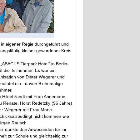
 in eigener Regie durchgeführt und
zwangsläufig kleiner gewordener Kreis
m „ABACUS Tierpark Hotel“ in Berlin-
uf die Teilnehmer. Es war ein
nisation von Dieter Wegerer und
eetafel ein - davon 9 ehemalige
nehmer.
x Hildebrandt mit Frau Annemarie,
au Renate, Horst Redetzky (96 Jahre)
ter Wegerer mit Frau Maria.
 schicksalsbedingt nicht kommen wie
Jürgen Rausch.
s. Er dankte den Anwesenden für ihr
it zur Schule und gleichzeitig zur