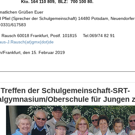
 164 110 809, BLZ: 700 100 80.
matlichen Grüßen Euer
 Pfiel (Sprecher der Schulgemeinschaft) 14480 Potsdam, Neuendorfer
l. 0331/617583
. Rausch 60018 Frankfurt, Postf. 101815 Tel.069/74 82 91
aus-J.Rausch(at)gmx(dot)de
/Frankfurt, den 15. Februar 2019
 Treffen der Schulgemeinschaft-SRT-
lgymnasium/Oberschule für Jungen zu 