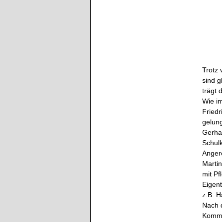
Trotz 
sind g
trägt
Wie im
Friedr
gelun
Gerhar
Schul
Anger
Martin
mit Pf
Eigent
z.B. 
Nach d
Kommen