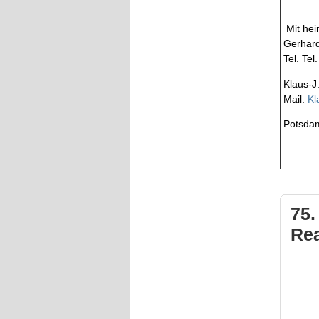
Kto.
Mit hei
Gerhard
Tel. Te
Klaus-J
Mail:
Kl
Potsdam
75.
Rea