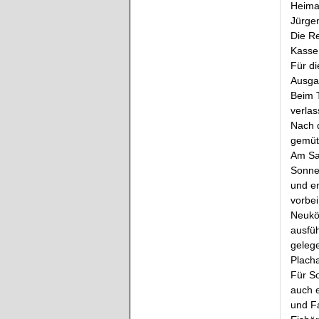
Heimat
Jürge
Die Re
Kasse
Für d
Ausga
Beim 
verla
Nach 
gemütl
Am Sam
Sonne
und e
vorbei
Neukö
ausfüh
geleg
Plach
Für So
auch 
und F