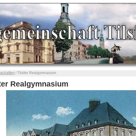
nschaften
/ Tilsiter Realgymnasium
iter Realgymnasium