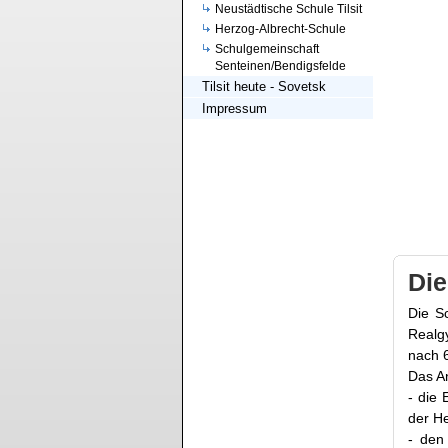
Neustädtische Schule Tilsit
Herzog-Albrecht-Schule
Schulgemeinschaft
Senteinen/Bendigsfelde
Tilsit heute - Sovetsk
Impressum
Di
Die S
Realg
nach 
Das An
- die 
der H
- den