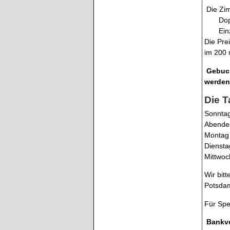
Die Zim
Doppe
Einze
Die Pre
im 200 
Gebuch
werden 
Die T
Sonntag
Abende
Montag 
Diensta
Mittwoc
Wir bit
Potsdam
Für Spe
Bankve