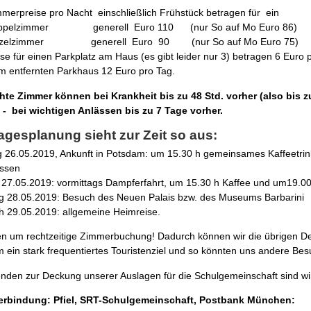
merpreise pro Nacht einschließlich Frühstück betragen für ein
lzimmer generell Euro 110 (nur So auf Mo Euro 86)
lzimmer generell Euro 90 (nur So auf Mo Euro 75)
ise für einen Parkplatz am Haus (es gibt leider nur 3) betragen 6 Euro 
m entfernten Parkhaus 12 Euro pro Tag.
te Zimmer können bei Krankheit bis zu 48 Std. vorher (also bis zu
- bei wichtigen Anlässen bis zu 7 Tage vorher.
agesplanung sieht zur Zeit so aus:
 26.05.2019, Ankunft in Potsdam: um 15.30 h gemeinsames Kaffeetr
ssen
27.05.2019: vormittags Dampferfahrt, um 15.30 h Kaffee und um19.0
g 28.05.2019: Besuch des Neuen Palais bzw. des Museums Barbarini
h 29.05.2019: allgemeine Heimreise.
ten um rechtzeitige Zimmerbuchung! Dadurch können wir die übrigen Det
 ein stark frequentiertes Touristenziel und so könnten uns andere 
nden zur Deckung unserer Auslagen für die Schulgemeinschaft sind 
rbindung: Pfiel, SRT-Schulgemeinschaft, Postbank München: