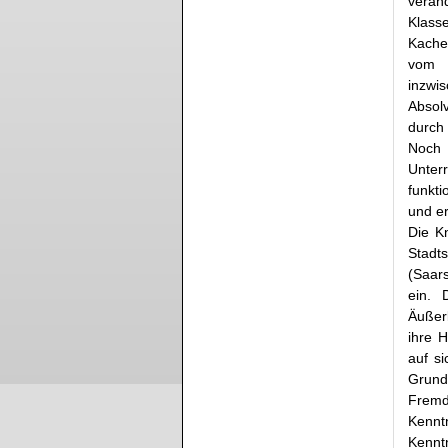
verä
Klas
Kachel
vom H
inzw
Absol
durch 
Noch
Unter
funkti
und er
Die K
Stadt
(Saar
ein. 
Äußerl
ihre H
auf si
Grund
Fremd
Kennt
Kennt