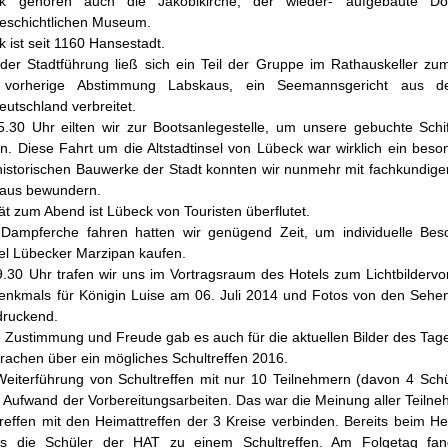
k gehören auch die Jakobikirche, der wieder- aufgebaute 
geschichtlichen Museum.
 ist seit 1160 Hansestadt.
der Stadtführung ließ sich ein Teil der Gruppe im Rathauskeller zum 
vorherige Abstimmung Labskaus, ein Seemannsgericht aus d
utschland verbreitet.
.30 Uhr eilten wir zur Bootsanlegestelle, um unsere gebuchte Schif
en. Diese Fahrt um die Altstadtinsel von Lübeck war wirklich ein bes
rhistorischen Bauwerke der Stadt konnten wir nunmehr mit fachkundig
f aus bewundern.
ät zum Abend ist Lübeck von Touristen überflutet.
Dampferche fahren hatten wir genügend Zeit, um individuelle B
iel Lübecker Marzipan kaufen.
.30 Uhr trafen wir uns im Vortragsraum des Hotels zum Lichtbildervor
enkmals für Königin Luise am 06. Juli 2014 und Fotos von den Sehens
druckend.
 Zustimmung und Freude gab es auch für die aktuellen Bilder des Tage
rachen über ein mögliches Schultreffen 2016.
eiterführung von Schultreffen mit nur 10 Teilnehmern (davon 4 Schül
Aufwand der Vorbereitungsarbeiten. Das war die Meinung aller Teilnehm
reffen mit den Heimattreffen der 3 Kreise verbinden. Bereits beim Hei
s die Schüler der HAT zu einem Schultreffen. Am Folgetag fan