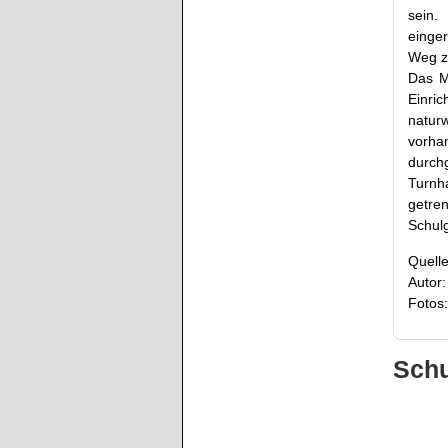
sein.
einger
Weg zu
Das M
Einr
natur
vorha
durch
Turnh
getre
Schul
Quelle
Autor:
Fotos:
Schu