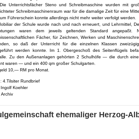
 Die Unterrichtsfächer Steno und Schreibmaschine wurden mit groß
ichteter Schreibmaschinenraum war für die damalige Zeit für eine Mitt
m Führerschein konnte allerdings nicht mehr weiter verfolgt werden.
obiliar der Schule wurde nach und nach erneuert, und Lehrmittel, D
ichtungen waren dem jeweils geltenden Standard angepaßt. 
wissenschaftlichen Fächer, für Zeichnen, Werken und Maschinensch
nden, so daß der Unterricht für die einzelnen Klassen zweizügi
geführt werden konnte. Im 1. Obergeschoß des Seitenflügels befa
alle. Zu den Außenanlagen gehörten 2 Schulhöfe — die durch eine
nnt waren — und ein 400 qm großer Schulgarten.
geld 10,— RM pro Monat.
: 4.Tilsiter Rundbrief
 Ingolf Koehler
 Archiv
lgemeinschaft ehemaliger Herzog-Alb