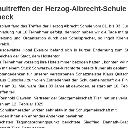
ultreffen der Herzog-Albrecht-Schule T
beck
plant fand das Treffen der Herzog Albrecht Schule vom 01. bis 03. Jun
inladung nur 10 Teilnehmer gefolgt, dennoch haben wir die Tage mit g
reitung und Organisation durch den Schulsprecher, so Ingolf Koehle
sreich.
usgewählte Hotel Exelsior befand sich in kurzer Entfernung zum
eichen der Stadt, dem Holstentor.
e Teilnehmer vorzeitig ihre Hotelzimmer bezogen hatten , konnten wir
n mit einem Stück Schwarzwälder-Kirschtorte bereits früher als geplant
otengedenken für unseren verstorbenen Schatzmeister Klaus Quitscha
laus Quitschau zur vollen Zufriedenheit der Schulgemeinschaft die Fi
ns am 31. Mai, wäre Klaus 89 Jahre alt geworden, er starb am 16. Fe
effen teil.
einhold Gawehn, Vertreter der Stadtgemeinschaft Tilsit, hat uns verl
en am 12. Februar 1929.
Schulkameraden wirkten sehr aktiv in der Schulgemeinschaft mit.
erden ihnen ein ehrendes Andenken bewahren.
chsten Tagungsordnungspunkt berichtete Siegfried Dannath-Gra
stadt Tilsit. Dazu zählen: