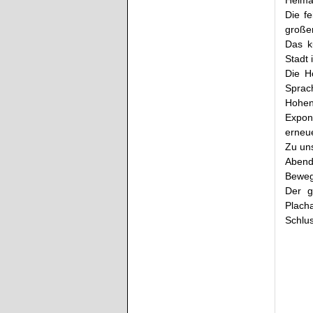
Die f
großer
Das k
Stadt
Die H
Sprac
Hohen
Expona
erneu
Zu un
Abend
Beweg
Der g
Plach
Schlu