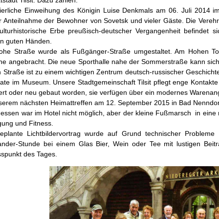
eierliche Einweihung des Königin Luise Denkmals am 06. Juli 2014 im
 Anteilnahme der Bewohner von Sovetsk und vieler Gäste. Die Verehru
ulturhistorische Erbe preußisch-deutscher Vergangenheit befindet s
 in guten Händen.
ohe Straße wurde als Fußgänger-Straße umgestaltet. Am Hohen Tor 
he angebracht. Die neue Sporthalle nahe der Sommerstraße kann sic
 Straße ist zu einem wichtigen Zentrum deutsch-russischer Geschicht
te im Museum. Unsere Stadtgemeinschaft Tilsit pflegt enge Kontakte 
ert oder neu gebaut worden, sie verfügen über ein modernes Warenan
serem nächsten Heimattreffen am 12. September 2015 in Bad Nenndorf
essen war im Hotel nicht möglich, aber der kleine Fußmarsch in eine 
ung und Fitness.
eplante Lichtbildervortrag wurde auf Grund technischer Probleme
ander-Stunde bei einem Glas Bier, Wein oder Tee mit lustigen Beit
sspunkt des Tages.