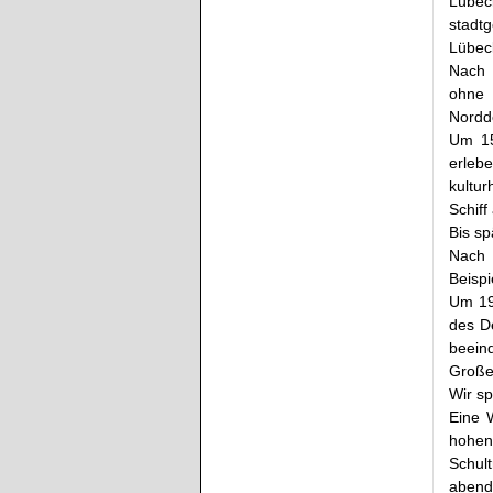
Lübec
stadt
Lübeck
Nach 
ohne 
Nordde
Um 15
erleb
kultu
Schif
Bis sp
Nach 
Beisp
Um 19
des D
beein
Große
Wir sp
Eine W
hohen 
Schult
abend