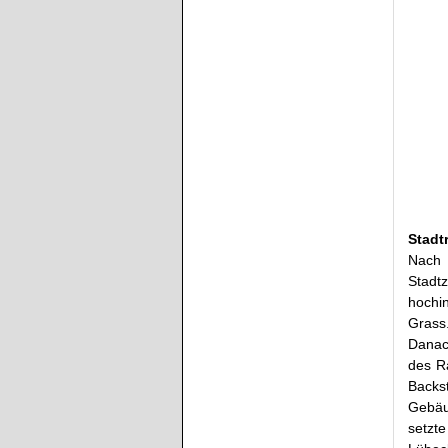
Stadt
Nach 
Stadt
hochi
Grass
Danac
des Ra
Backs
Gebäu
setzt