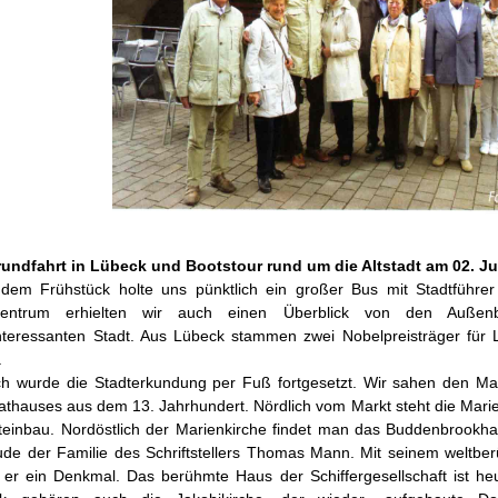
rundfahrt in Lübeck und Bootstour rund um die Altstadt am 02. Ju
dem Frühstück holte uns pünktlich ein großer Bus mit Stadtführer
zentrum erhielten wir auch einen Überblick von den Außenbezi
nteressanten Stadt. Aus Lübeck stammen zwei Nobelpreisträger für
.
h wurde die Stadterkundung per Fuß fortgesetzt. Wir sahen den Mar
thauses aus dem 13. Jahrhundert. Nördlich vom Markt steht die Marienk
teinbau. Nordöstlich der Marienkirche findet man das Buddenbrookha
de der Familie des Schriftstellers Thomas Mann. Mit seinem weltb
e er ein Denkmal. Das berühmte Haus der Schiffergesellschaft ist heu