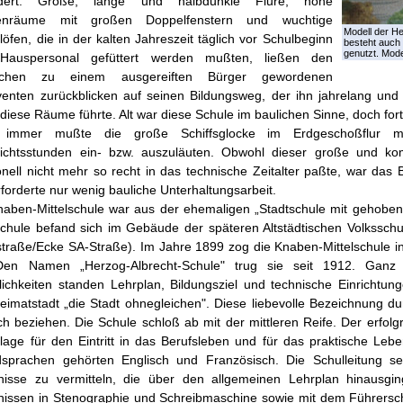
ndert. Große, lange und halbdunkle Flure, hohe
senräume mit großen Doppelfenstern und wuchtige
Modell der He
öfen, die in der kalten Jahreszeit täglich vor Schulbeginn
besteht auch 
genutzt. Model
auspersonal gefüttert werden mußten, ließen den
ischen zu einem ausgereiften Bürger gewordenen
venten zurückblicken auf seinen Bildungsweg, der ihn jahrelang und
diese Räume führte. Alt war diese Schule im baulichen Sinne, doch forts
 immer mußte die große Schiffsglocke im Erdgeschoßflur ma
richtsstunden ein- bzw. auszuläuten. Obwohl dieser große und kom
onell nicht mehr so recht in das technische Zeitalter paßte, war das 
forderte nur wenig bauliche Unterhaltungsarbeit.
naben-Mittelschule war aus der ehemaligen „Stadtschule mit gehobe
schule befand sich im Gebäude der späteren Altstädtischen Volksschu
straße/Ecke SA-Straße). Im Jahre 1899 zog die Knaben-Mittelschule 
Den Namen „Herzog-Albrecht-Schule" trug sie seit 1912. Gan
ichkeiten standen Lehrplan, Bildungsziel und technische Einrichtung
eimatstadt „die Stadt ohnegleichen". Diese liebevolle Bezeichnung du
ch beziehen. Die Schule schloß ab mit der mittleren Reife. Der erfolg
lage für den Eintritt in das Berufsleben und für das praktische Leb
sprachen gehörten Englisch und Französisch. Die Schulleitung set
nisse zu vermitteln, die über den allgemeinen Lehrplan hinausgin
nissen in Stenographie und Schreibmaschine sowie mit dem Führersch