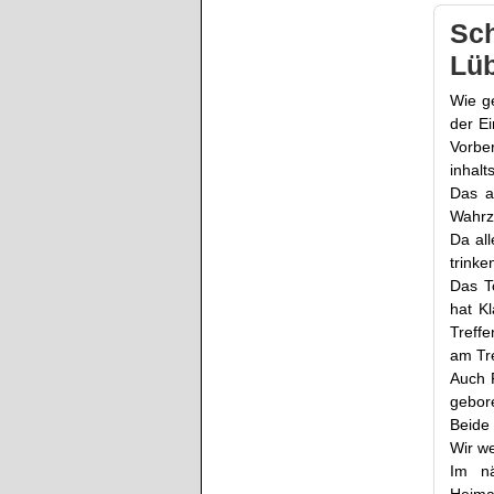
Sch
Lü
Wie ge
der E
Vorbe
inhalt
Das a
Wahrz
Da all
trinke
Das T
hat K
Treffe
am Tr
Auch R
gebor
Beide 
Wir w
Im nä
Heimat