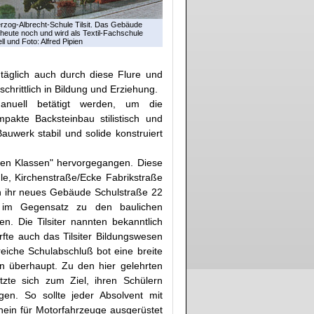
rzog-Albrecht-Schule Tilsit. Das Gebäude
heute noch und wird als Textil-Fachschule
l und Foto: Alfred Pipien
 täglich auch durch diese Flure und
chrittlich in Bildung und Erziehung.
nuell betätigt werden, um die
pakte Backsteinbau stilistisch und
Bauwerk stabil und solide konstruiert
nen Klassen" hervorgegangen. Diese
le, Kirchenstraße/Ecke Fabrikstraße
in ihr neues Gebäude Schulstraße 22
z im Gegensatz zu den baulichen
en. Die Tilsiter nannten bekanntlich
rfte auch das Tilsiter Bildungswesen
reiche Schulabschluß bot eine breite
en überhaupt. Zu den hier gelehrten
zte sich zum Ziel, ihren Schülern
gen. So sollte jeder Absolvent mit
ein für Motorfahrzeuge ausgerüstet