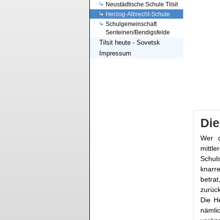
Neustädtische Schule Tilsit
Herzog-Albrecht-Schule
Schulgemeinschaft
Senteinen/Bendigsfelde
Tilsit heute - Sovetsk
Impressum
Die
Wer d
mittl
Schul
knarr
betra
zurück
Die He
nämli